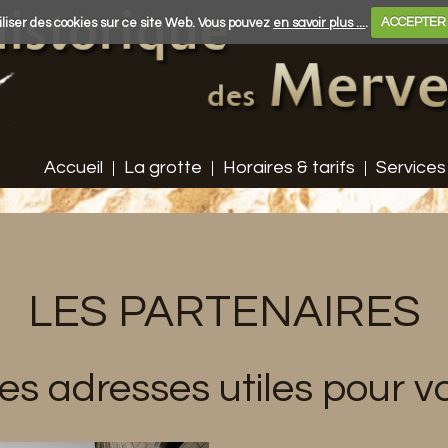
liser des cookies sur ce site Web. Vous pouvez
en savoir plus ...
.
ACCEPTER
Accueil
La grotte
Horaires & tarifs
Services
LES PARTENAIRES
es adresses utiles pour 